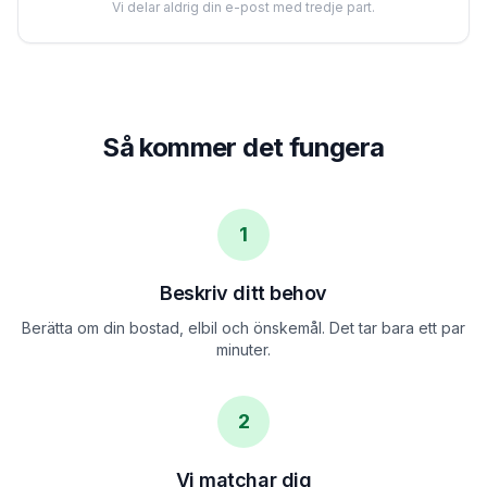
Vi delar aldrig din e-post med tredje part.
Så kommer det fungera
1
Beskriv ditt behov
Berätta om din bostad, elbil och önskemål. Det tar bara ett par
minuter.
2
Vi matchar dig