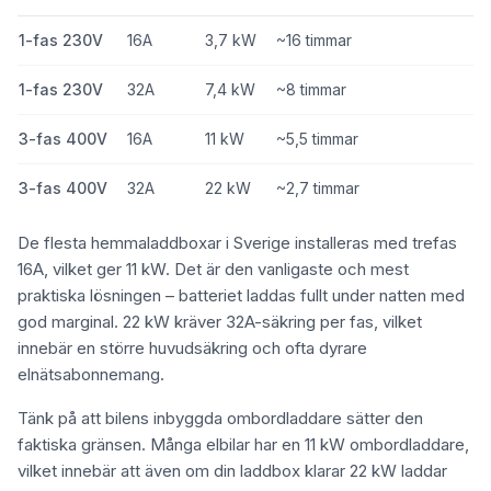
1-fas 230V
16A
3,7 kW
~16 timmar
1-fas 230V
32A
7,4 kW
~8 timmar
3-fas 400V
16A
11 kW
~5,5 timmar
3-fas 400V
32A
22 kW
~2,7 timmar
De flesta hemmaladdboxar i Sverige installeras med trefas
16A, vilket ger 11 kW. Det är den vanligaste och mest
praktiska lösningen – batteriet laddas fullt under natten med
god marginal. 22 kW kräver 32A-säkring per fas, vilket
innebär en större huvudsäkring och ofta dyrare
elnätsabonnemang.
Tänk på att bilens inbyggda ombordladdare sätter den
faktiska gränsen. Många elbilar har en 11 kW ombordladdare,
vilket innebär att även om din laddbox klarar 22 kW laddar