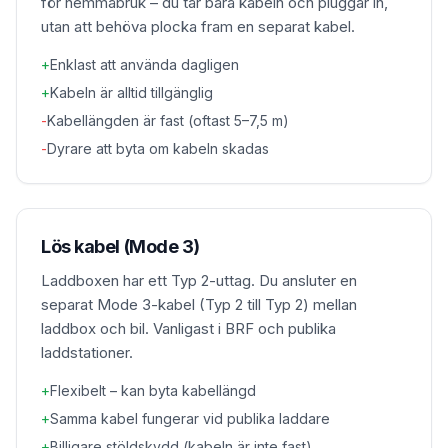
för hemmabruk – du tar bara kabeln och pluggar in,
utan att behöva plocka fram en separat kabel.
+
Enklast att använda dagligen
+
Kabeln är alltid tillgänglig
-
Kabellängden är fast (oftast 5–7,5 m)
-
Dyrare att byta om kabeln skadas
Lös kabel (Mode 3)
Laddboxen har ett Typ 2-uttag. Du ansluter en
separat Mode 3-kabel (Typ 2 till Typ 2) mellan
laddbox och bil. Vanligast i BRF och publika
laddstationer.
+
Flexibelt – kan byta kabellängd
+
Samma kabel fungerar vid publika laddare
+
Billigare stöldskydd (kabeln är inte fast)