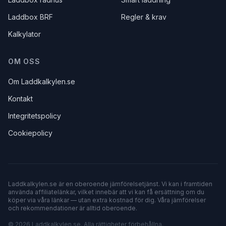
Laddbox BRF
Regler & krav
Kalkylator
OM OSS
Om Laddkalkylen.se
Kontakt
Integritetspolicy
Cookiepolicy
Laddkalkylen.se
är en oberoende jämförelsetjänst. Vi kan i framtiden
använda affiliatelänkar, vilket innebär att vi kan få ersättning om du
köper via våra länkar — utan extra kostnad för dig. Våra jämförelser
och rekommendationer är alltid oberoende.
©
2026
Laddkalkylen.se
. Alla rättigheter förbehållna.