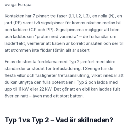
övriga Europa.
Kontakten har 7 pinnar: tre faser (L1, L2, L3), en nolla (N), en
jord (PE) samt två signalpinnar för kommunikation mellan bil
och laddare (CP och PP). Signalpinnarna möjliggör att bilen
och laddboxen "pratar med varandra" – de förhandlar om
laddeffekt, verifierar att kabeln är korrekt ansluten och ser till
att strömmen inte flödar förrän allt är säkert.
En av de största fördelarna med Typ 2 jämfört med äldre
standarder är stödet för trefasladdning. I Sverige har de
flesta villor och fastigheter trefasanslutning, vilket innebär att
du kan utnyttja den fulla potentialen i Typ 2 och ladda med
upp till 11 kW eller 22 kW. Det gör att en elbil kan laddas fullt
över en natt – även med ett stort batteri.
Typ 1 vs Typ 2 – Vad är skillnaden?